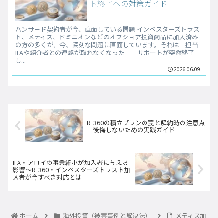
ト終了への対策ガイド
ハンサード契約者が今、直面している問題 インベスターズトラス
ト、メティス、ドミニオンなどのオフショア投資商品に加入済み
の方の多くが、今、深刻な問題に直面しています。それは「担当
IFAや紹介者との連絡が取れなくなった」「サポートが突然終了
し...
2026.06.09
RL360の積立プランの罠と解約時の注意点
｜後悔しないための実践ガイド
IFA・アロイの事業縮小が加入者に与える
影響～RL360・インベスターズトラスト加
入者が今すべき対応とは
ホーム
海外投資（被害事例と解決法）
メティス加