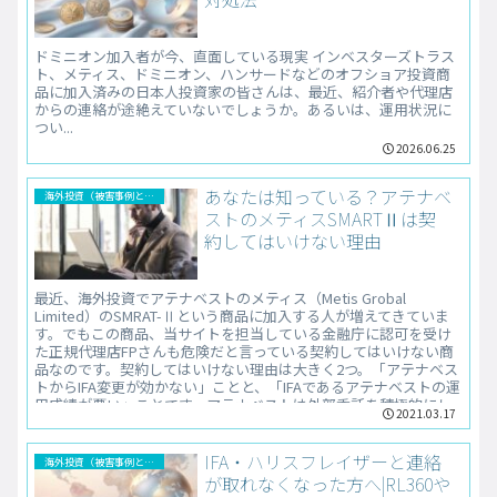
ドミニオン加入者が今、直面している現実 インベスターズトラス
ト、メティス、ドミニオン、ハンサードなどのオフショア投資商
品に加入済みの日本人投資家の皆さんは、最近、紹介者や代理店
からの連絡が途絶えていないでしょうか。あるいは、運用状況に
つい...
2026.06.25
あなたは知っている？アテナベ
海外投資（被害事例と解決法）
ストのメティスSMARTⅡは契
約してはいけない理由
最近、海外投資でアテナベストのメティス（Metis Grobal
Limited）のSMRAT-Ⅱという商品に加入する人が増えてきていま
す。でもこの商品、当サイトを担当している金融庁に認可を受け
た正規代理店FPさんも危険だと言っている契約してはいけない商
品なのです。契約してはいけない理由は大きく2つ。「アテナベス
トからIFA変更が効かない」ことと、「IFAであるアテナベストの運
用成績が悪い」ことです。アテナベストは外部委託を積極的にし
2021.03.17
ているので、海外投資に興味がある人には代理店などの業者から
勧められる機会がこれから増える可能性が高いです。この記事を
早めに読んでおくことをオススメします。
IFA・ハリスフレイザーと連絡
海外投資（被害事例と解決法）
が取れなくなった方へ|RL360や