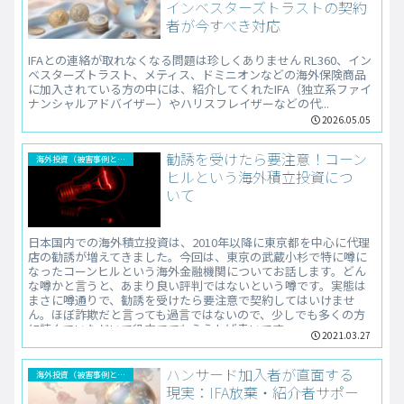
インベスターズトラストの契約
者が今すべき対応
IFAとの連絡が取れなくなる問題は珍しくありません RL360、イン
ベスターズトラスト、メティス、ドミニオンなどの海外保険商品
に加入されている方の中には、紹介してくれたIFA（独立系ファイ
ナンシャルアドバイザー）やハリスフレイザーなどの代...
2026.05.05
勧誘を受けたら要注意！コーン
海外投資（被害事例と解決法）
ヒルという海外積立投資につ
いて
日本国内での海外積立投資は、2010年以降に東京都を中心に代理
店の勧誘が増えてきました。今回は、東京の武蔵小杉で特に噂に
なったコーンヒルという海外金融機関についてお話します。どん
な噂かと言うと、あまり良い評判ではないという噂です。実態は
まさに噂通りで、勧誘を受けたら要注意で契約してはいけませ
ん。ほぼ詐欺だと言っても過言ではないので、少しでも多くの方
に読んでいただいて役立ててもらえれば幸いです。
2021.03.27
ハンサード加入者が直面する
海外投資（被害事例と解決法）
現実：IFA放棄・紹介者サポー