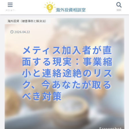
メニュー
検索
海外投資（被害事例と解決法）
2026.04.22
メティス加入者が直
面する現実：事業縮
小と連絡途絶のリス
ク、今あなたが取る
べき対策
Screenshot