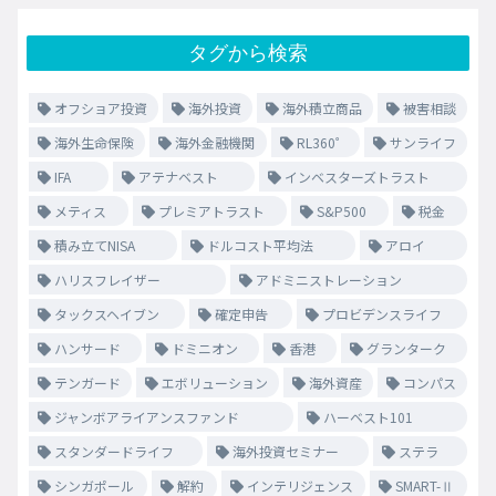
タグから検索
オフショア投資
海外投資
海外積立商品
被害相談
海外生命保険
海外金融機関
RL360゜
サンライフ
IFA
アテナベスト
インベスターズトラスト
メティス
プレミアトラスト
S&P500
税金
積み立てNISA
ドルコスト平均法
アロイ
ハリスフレイザー
アドミニストレーション
タックスヘイブン
確定申告
プロビデンスライフ
ハンサード
ドミニオン
香港
グランターク
テンガード
エボリューション
海外資産
コンパス
ジャンボアライアンスファンド
ハーベスト101
スタンダードライフ
海外投資セミナー
ステラ
シンガポール
解約
インテリジェンス
SMART-Ⅱ