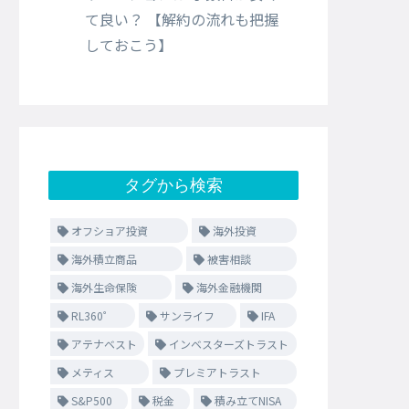
て良い？ 【解約の流れも把握
しておこう】
タグから検索
オフショア投資
海外投資
海外積立商品
被害相談
海外生命保険
海外金融機関
RL360゜
サンライフ
IFA
アテナベスト
インベスターズトラスト
メティス
プレミアトラスト
S&P500
税金
積み立てNISA