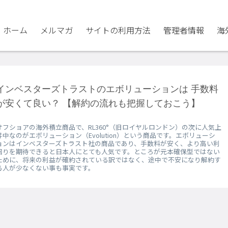
ホーム
メルマガ
サイトの利用方法
管理者情報
海
インベスターズトラストのエボリューションは 手数料
が安くて良い？ 【解約の流れも把握しておこう】
オフショアの海外積立商品で、RL360°（旧ロイヤルロンドン）の次に人気上
昇中なのがエボリューション（Evolution）という商品です。エボリューシ
ョンはインベスターズトラスト社の商品であり、手数料が安く、より高い利
回りを期待できると日本人にとても人気です。ところが元本確保型ではない
ために、将来の利益が確約されている訳ではなく、途中で不安になり解約す
る人が少なくない事も事実です。