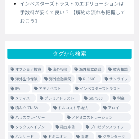
インベスターズトラストのエボリューションは
手数料が安くて良い？ 【解約の流れも把握して
おこう】
タグから検索
オフショア投資
海外投資
海外積立商品
被害相談
海外生命保険
海外金融機関
RL360゜
サンライフ
IFA
アテナベスト
インベスターズトラスト
メティス
プレミアトラスト
S&P500
税金
積み立てNISA
ドルコスト平均法
アロイ
ハリスフレイザー
アドミニストレーション
タックスヘイブン
確定申告
プロビデンスライフ
ハンサード
ドミニオン
香港
グランターク