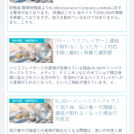
財務省 関東財務局よりRL360 Insurance Company Limitedに対す
る警告が出ております。 詳細はこちら 当サイトではRL360の情報
を掲載しておりますが、加入を勧めているわけではありません。
また、こちら...
IFA・ハリスフレイザーと連絡
海外投資（被害事例と解決法）
が取れなくなった方へ｜対応
手順と解約・移管の選択肢
ハリスフレイザーとの連絡が途絶えている理由 RL360やインベス
ターズトラスト、メティス、ドミニオンなどのオフショア積立保
険に加入されている方の中で、担当IFAであるハリスフレイザーか
ら連絡がとれなくなった、というご相談が増えています。メ...
RL360・インベスターズトラス
海外投資（被害事例と解決法）
ト加入後、紹介者・代理店と
連絡が取れなくなった場合の
対処法
紹介者や代理店との連絡が取れなくなる問題は、思いの外多く発