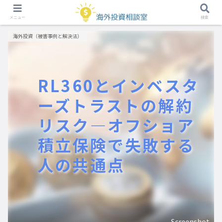
メニュー
検索
海外投資（被害事例と解決法）
RL360とインベスタ
ーズトラストの解約
リスク―オフショア
積立保険で失敗する
人の共通点
Screenshot