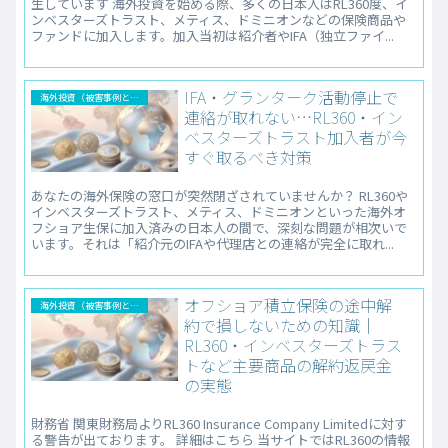
生しています 海外投資を始める際、多くの日本人はRL360度、イ
ンベスターズトラスト、メティス、ドミニオンなどの保険商品や
ファンドに加入します。加入当初は紹介者やIFA（独立ファイ...
IFA・グランターク活動停止で
海外投資（被害事例と解決法）
連絡が取れない…RL360・イン
ベスターズトラスト加入者が今
すぐ取るべき対策
あなたの海外保険の窓口が突然閉ざされていませんか？ RL360や
インベスターズトラスト、メティス、ドミニオンといった海外オ
フショア生保に加入済みの日本人の間で、深刻な問題が相次いで
います。それは「紹介元のIFAや代理店との連絡が完全に取れ...
オフショア積立保険の途中解
海外投資（被害事例と解決法）
約で損しないための知識｜
RL360・インベスターズトラス
トなど主要商品の解約返戻金
の実態
財務省 関東財務局よりRL360 Insurance Company Limitedに対す
る警告が出ております。 詳細はこちら 当サイトではRL360の情報