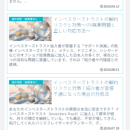
ません。...
2026.06.13
インベスターズトラストの解約
海外投資（被害事例と解決法）
リスクと対策～IFA廃業問題と
正しい対応方法～
インベスターズトラスト加入者が直面する「サポート消滅」の危
機 インベスターズトラスト、メティス、ドミニオン、ハンサード
などのオフショア投資商品に加入した日本人の多くが、現在ひと
つの深刻な問題に直面しています。それは「紹介者や代理店との
連絡...
2026.08.01
インベスターズトラストの解約
海外投資（被害事例と解決法）
リスクと対策｜紹介者が音信
不通になった場合の対処法
あなたのインベスターズトラストの資産は本当に安全ですか？ イ
ンベスターズトラスト（Investors Trust）に加入して数年が経
ち、月々の積立を継続している。でも最近、不安が増してきた。
紹介してくれたハリスフレイザーやグランターク、テ...
2026.07.19