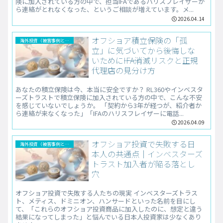
険に加入されている方の中で、担当IFAであるハリスフレイザーか
ら連絡がとれなくなった、というご相談が増えています。メ...
2026.04.14
オフショア積立保険の「孤
海外投資（被害事例と解決法）
立」に気づいてから後悔しな
いために――IFA消滅リスクと正規
代理店の見分け方
あなたの積立保険は今、本当に安全ですか？ RL360やインベスタ
ーズトラストで積立保険に加入されている方の中で、こんな不安
を感じていないでしょうか。 「契約から3年が経つが、紹介者か
ら連絡が来なくなった」「IFAのハリスフレイザーに電話...
2026.04.09
オフショア投資で失敗する日
海外投資（被害事例と解決法）
本人の共通点｜インベスターズ
トラスト加入者が陥る落とし
穴
オフショア投資で失敗する人たちの現実 インベスターズトラス
ト、メティス、ドミニオン、ハンサードといった名前を目にし
て、「これらのオフショア投資商品に加入したのに、想定と違う
結果になってしまった」と悩んでいる日本人投資家は少なくあり