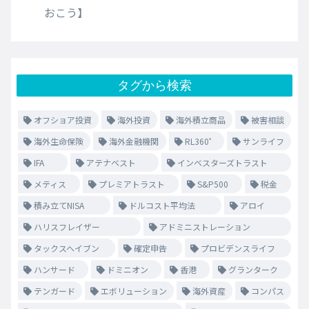
おこう】
タグから検索
オフショア投資
海外投資
海外積立商品
被害相談
海外生命保険
海外金融機関
RL360゜
サンライフ
IFA
アテナベスト
インベスターズトラスト
メティス
プレミアトラスト
S&P500
税金
積み立てNISA
ドルコスト平均法
アロイ
ハリスフレイザー
アドミニストレーション
タックスヘイブン
確定申告
プロビデンスライフ
ハンサード
ドミニオン
香港
グランターク
テンガード
エボリューション
海外資産
コンパス