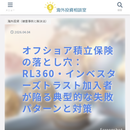
メニュー
検索
海外投資（被害事例と解決法）
2026.04.04
オフショア積立保険
の落とし穴：
RL360・インベスタ
ーズトラスト加入者
が陥る典型的な失敗
パターンと対策
Screenshot