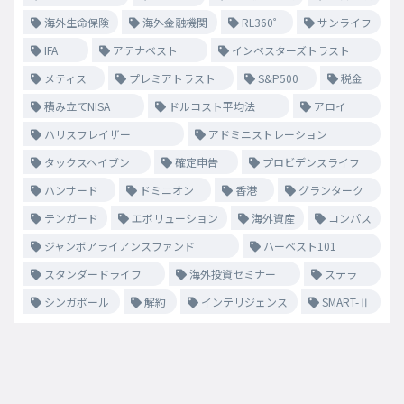
海外生命保険
海外金融機関
RL360゜
サンライフ
IFA
アテナベスト
インベスターズトラスト
メティス
プレミアトラスト
S&P500
税金
積み立てNISA
ドルコスト平均法
アロイ
ハリスフレイザー
アドミニストレーション
タックスヘイブン
確定申告
プロビデンスライフ
ハンサード
ドミニオン
香港
グランターク
テンガード
エボリューション
海外資産
コンパス
ジャンボアライアンスファンド
ハーベスト101
スタンダードライフ
海外投資セミナー
ステラ
シンガポール
解約
インテリジェンス
SMART-Ⅱ