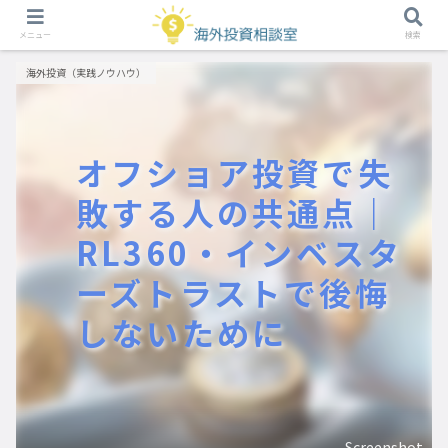
メニュー
検索
海外投資（実践ノウハウ）
オフショア投資で失
敗する人の共通点｜
RL360・インベスタ
ーズトラストで後悔
しないために
Screenshot