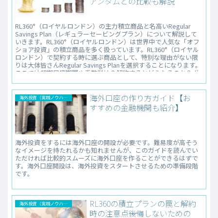
アンタムとの比較も解説
RL360°（ロイヤルロンドン）の主力積立商品と名高いRegular
Savings Plan（レギュラーセービングプラン）について解説して
いきます。RL360°（ロイヤルロンドン）は世界中で人気な「オフ
ショア投資」の積立商品を多く扱っています。RL360°（ロイヤル
ロンドン）で契約する時に選ぶ商品として、特別な理由がない限
りは大体皆さんRegular Savings Planを選択することになります。
ここでは初期口座期間や手数料は？解約するとどうなるのか？ボ
ーナスは？といった情報をお伝えします。
海外口座の作り方ガイド【お
海外投資（実践ノウハウ）
すすめの金融機関も紹介】
海外投資をするには海外口座の開設が必要です。難易度が高そう
なイメージを持たれるかも知れませんが、このガイドを読んでい
ただければ比較的スムーズに海外口座を作ることができるはずで
す。海外口座開設は、海外投資をスタートさせるための準備段階
です。
RL360の積立プランの罠と解約
海外投資（実践ノウハウ）
時の注意点――後悔しないための