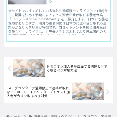
る
当サイトでおすすめしている海外生命保険サンライフ(Sun Life)か
ら、期間を決めて満期にまとまった資金が受け取れる養老保険
「コミットメント(Commitment)」をご紹介します。日本にも養老
保険はありますが、海外の養老保険は日本のに比べ受け取れる金
額がかなり大きい事が特徴です。コミットメントを扱う海外生命
保険会社サンライフは、世界最大手と言われており日本国内の大
手(明治安田生命や日本生命)などよりもさらに大手です。
ドミニオン加入者が直面する問題と今す
ぐ取るべき対応方法
IFA・グランターク活動停止で連絡が取れ
ない…RL360・インベスターズトラスト加
入者が今すぐ取るべき対策
ホーム
海外投資（実践ノウハウ）
オフショア投資