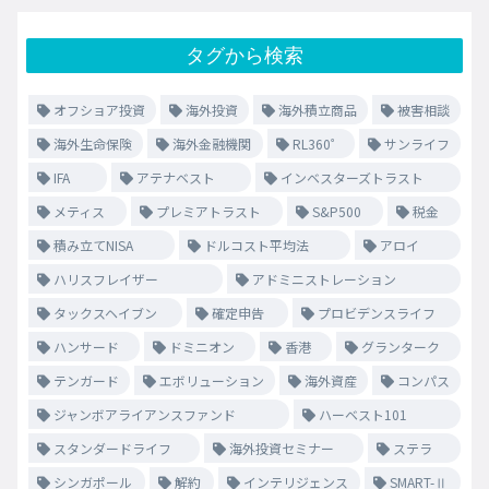
タグから検索
オフショア投資
海外投資
海外積立商品
被害相談
海外生命保険
海外金融機関
RL360゜
サンライフ
IFA
アテナベスト
インベスターズトラスト
メティス
プレミアトラスト
S&P500
税金
積み立てNISA
ドルコスト平均法
アロイ
ハリスフレイザー
アドミニストレーション
タックスヘイブン
確定申告
プロビデンスライフ
ハンサード
ドミニオン
香港
グランターク
テンガード
エボリューション
海外資産
コンパス
ジャンボアライアンスファンド
ハーベスト101
スタンダードライフ
海外投資セミナー
ステラ
シンガポール
解約
インテリジェンス
SMART-Ⅱ