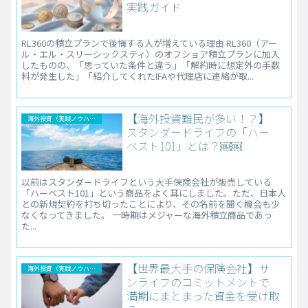
実践ガイド
RL360の積立プランで後悔する人が増えている理由 RL360（アー
ル・エル・スリーシックスティ）のオフショア積立プランに加入
したものの、「思っていた条件と違う」「解約時に想定外の手数
料が発生した」「紹介してくれたIFAや代理店に連絡が取...
【海外投資難民が多い！？】
海外投資（実践ノウハウ）
スタンダードライフの「ハー
ベスト101」とは？￼￼
以前はスタンダードライフという大手保険会社が販売している
「ハーベスト101」という商品をよく耳にしました。ただ、日本人
との新規契約を打ち切ったことにより、その名前を聞く機会も少
なくなってきました。 一時期はメジャーな海外積立商品であっ
た...
【世界最大手の保険会社】サ
海外投資（実践ノウハウ）
ンライフのコミットメントで
満期にまとまった資金を受け取