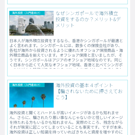
なぜシンガポールで海外積立
海外投資（入門者向け）
投資をするのか？メリット&デ
メリット
日本人が海外積立投資をするなら、香港かシンガポールが最適と
よく言われます。シンガポールには、数多くの保険会社があり、
各社が海外から投資されるように優れたオフショア保険商品・海
外積立商品を揃えています。オフショア保険と言いましたが、そ
うです。シンガポールはアジアのオフショア地域なのです。同じ
く日本から近くて人気なオフショア地域、香港と比べてシンガポ
ールはどんな特徴があるのか？メリットとデメリットをそれぞれ
ご説明します。
海外投資の基本４ポイント
海外投資（入門者向け）
【騙されないために押さえてお
こう】
海外投資と聞くとハードルが高いイメージがあるかも知れませ
ん。さらに、騙されたり悪い事なんじゃないかと怪しいイメージ
を持たれる方もいるかも知れません。実際のところ、残念ながら
それが現実に起こってしまっていることも事実です。ですが本来、
海外投資は正しい知識を持っていればきちんと資産を増やすのに