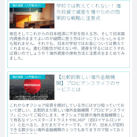
学校では教えてくれない！ 海
海外投資（入門者向け）
外投資で資産を増やための効
果的な戦略と注意点
現在そしてこれからの日本経済に不安を抱える方、そして日本国
内資産のままでよいのか疑問に思う方はけっこういらっしゃるか
も知れません。それでも、日本の学校ではお金については教えて
くれません。進む可能性が拭えない中、資産を守るにはどうすれ
ば良いのでしょうか？海外資産の保有方法と注意点をまとめてみ
ました。
【比較的新しい海外金融機
海外投資（入門者向け）
関】プロビデンスライフのサ
ービスとは
これからオフショア投資を検討している方にはぜひ知っていてお
いて欲しい、比較的まだ新しい海外金融機関「プロビデンスライ
フ」についてご紹介します。オフショア投資の海外金融機関とし
て有名なインベスターズトラストやRL360°（旧ロイヤルロンド
ン）と比べると、まだまだマイナーです。ですが、日本人が契約
できる数少ない海外金融機関の１つでもありますので知っておく
価値は有ります。