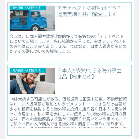
アテナベストの評判はどう？
海外投資（入門者向け）
運用実績と共に解説します
今回は、日本人顧客数が比較的多くて有名なIFA「アテナベスト」
についてご紹介します。先に結論から言うと、実はアテナベスト
の評判はあまり良くありません。ではなぜ、日本人顧客が多いの
か？その謎についても解説します。
日本人が契約できる海外積立
海外投資（入門者向け）
商品【総まとめ】
FXは大損する可能性がある、仮想通貨も正直未知数、不動産投資
はローンの返済額が増加というデメリット……できるだけ被害が
少ない投資を検討すると海外積立投資に辿り着く日本人は実はけ
っこう居ます。私が声を大にしてお伝えしたい海外積立投資の良
さは、日本の金融商品より遥かに利回りが高いという事です。で
も私たち日本人が購入できる海外積立商品には限りがあります。
とは言え、その限定的な商品の中でもおすすめできない商品も存
在しています。今回は、選りすぐりの比較的おすすめできる海外
積立商品の総まとめを作りました。ぜひ参考にしてみて下さい。