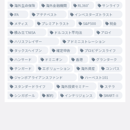
海外生命保険
海外金融機関
RL360゜
サンライフ
IFA
アテナベスト
インベスターズトラスト
メティス
プレミアトラスト
S&P500
税金
積み立てNISA
ドルコスト平均法
アロイ
ハリスフレイザー
アドミニストレーション
タックスヘイブン
確定申告
プロビデンスライフ
ハンサード
ドミニオン
香港
グランターク
テンガード
エボリューション
海外資産
コンパス
ジャンボアライアンスファンド
ハーベスト101
スタンダードライフ
海外投資セミナー
ステラ
シンガポール
解約
インテリジェンス
SMART-Ⅱ